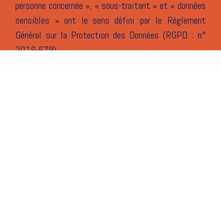
personne concernée », « sous-traitant » et « données
sensibles » ont le sens défini par le Règlement
Général sur la Protection des Données (RGPD : n°
2016-679).
2-CONDITIONS GÉNÉRALES
D’UTILISATION DU SITE ET DES
SERVICES PROPOSÉS
Le Site constitue une œuvre de l’esprit protégée par
les dispositions du Code de la Propriété
Intellectuelle et des Réglementations
Internationales applicables.